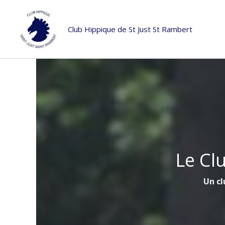
Aller
au
Club Hippique de St Just St Rambert
contenu
Le Cl
Un cl