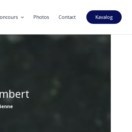
oncours
Photos
Contact
Kavalog
ambert
tienne