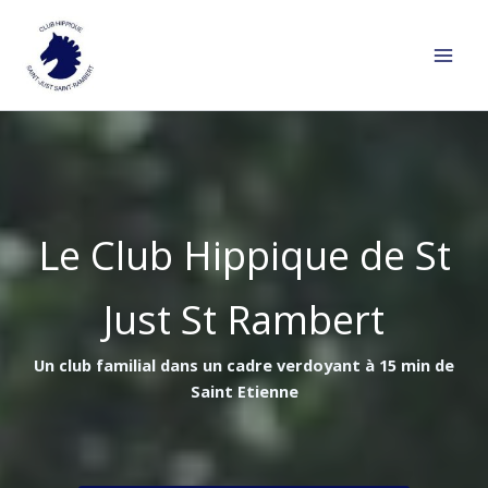
Aller
au
contenu
Le Club Hippique de St
Just St Rambert
Un club familial dans un cadre verdoyant à 15 min de
Saint Etienne