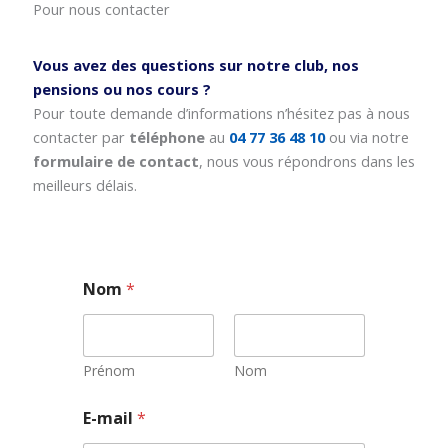
Pour nous contacter
Vous avez des questions sur notre club, nos
pensions ou nos cours ?
Pour toute demande d’informations n’hésitez pas à nous
contacter par
téléphone
au
04 77 36 48 10
ou via notre
formulaire de contact
, nous vous répondrons dans les
meilleurs délais.
Nom
*
Prénom
Nom
E
E-mail
*
-
m