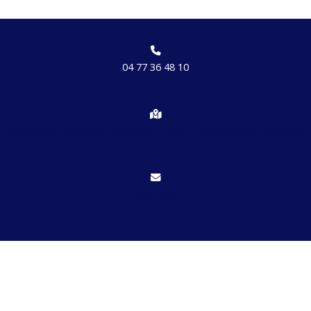
04 77 36 48 10
Chemin des brosses, hameau de Etrat 42170 St Just St Rambert
Nous écrire