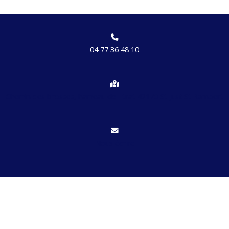
04 77 36 48 10
Chemin des brosses, hameau de Etrat 42170 St Just St Rambert
Nous écrire