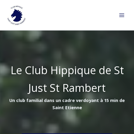
Aller
au
contenu
Le Club Hippique de St
Just St Rambert
Un club familial dans un cadre verdoyant à 15 min de
Saint Etienne