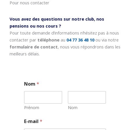
Pour nous contacter
Vous avez des questions sur notre club, nos
pensions ou nos cours ?
Pour toute demande d’informations n’hésitez pas à nous
contacter par
téléphone
au
04 77 36 48 10
ou via notre
formulaire de contact
, nous vous répondrons dans les
meilleurs délais.
Nom
*
Prénom
Nom
E
E-mail
*
-
m