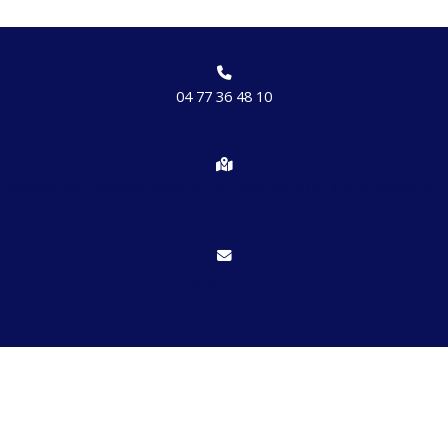
04 77 36 48 10
Chemin des brosses, hameau de Etrat 42170 St Just St Rambert
Nous écrire