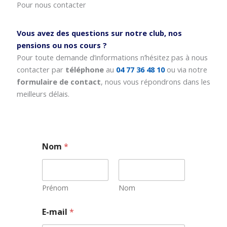
Pour nous contacter
Vous avez des questions sur notre club, nos
pensions ou nos cours ?
Pour toute demande d’informations n’hésitez pas à nous
contacter par
téléphone
au
04 77 36 48 10
ou via notre
formulaire de contact
, nous vous répondrons dans les
meilleurs délais.
Nom
*
Prénom
Nom
N
E-mail
*
o
m