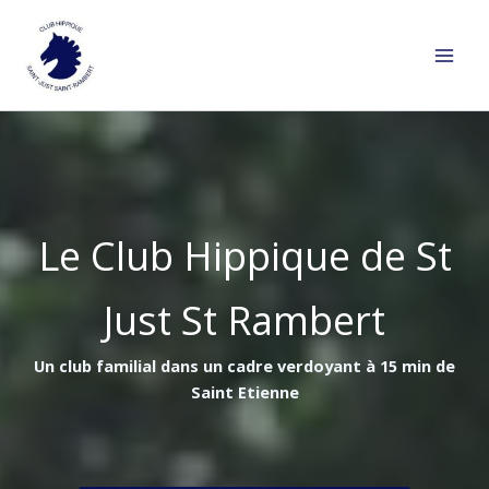
Aller
au
contenu
Le Club Hippique de St
Just St Rambert
Un club familial dans un cadre verdoyant à 15 min de
Saint Etienne