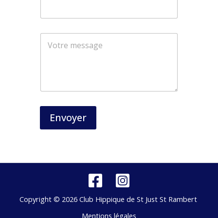
N
o
m
Envoyer
Copyright © 2026 Club Hippique de St Just St Rambert
Mentions légales