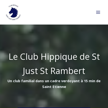
Aller
au
contenu
Le Club Hippique de St
Just St Rambert
Un club familial dans un cadre verdoyant à 15 min de
Saint Etienne