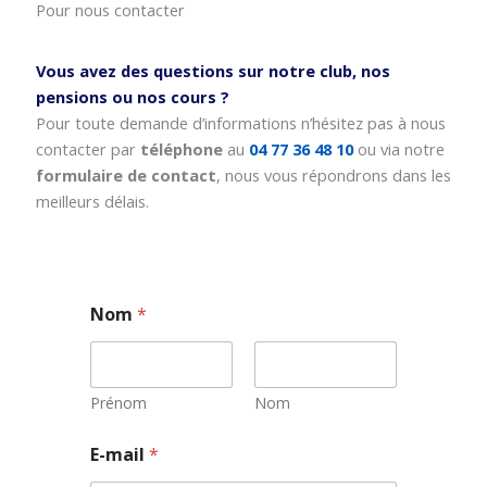
Pour nous contacter
Vous avez des questions sur notre club, nos
pensions ou nos cours ?
Pour toute demande d’informations n’hésitez pas à nous
contacter par
téléphone
au
04 77 36 48 10
ou via notre
formulaire de contact
, nous vous répondrons dans les
meilleurs délais.
Nom
*
Prénom
Nom
E
E-mail
*
-
m