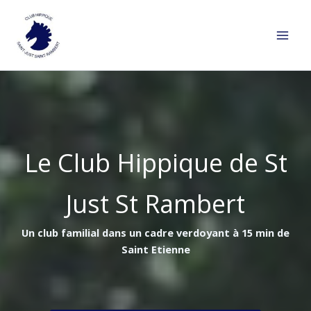
Aller
au
contenu
Le Club Hippique de St
Just St Rambert
Un club familial dans un cadre verdoyant à 15 min de
Saint Etienne