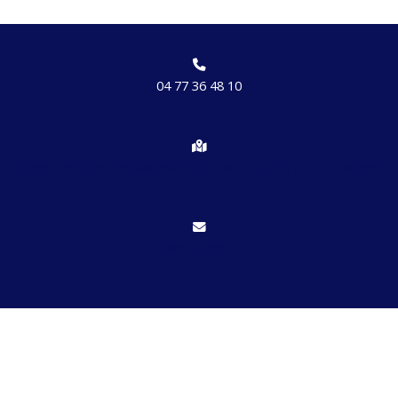
04 77 36 48 10
Chemin des brosses, hameau de Etrat 42170 St Just St Rambert
Nous écrire