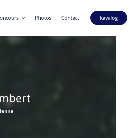
oncours
Photos
Contact
Kavalog
ambert
tienne