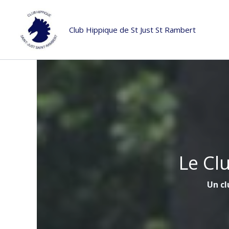
Aller
au
Club Hippique de St Just St Rambert
contenu
Le Cl
Un cl