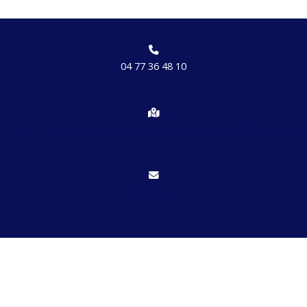
04 77 36 48 10
Chemin des brosses, hameau de Etrat 42170 St Just St Rambert
Nous écrire