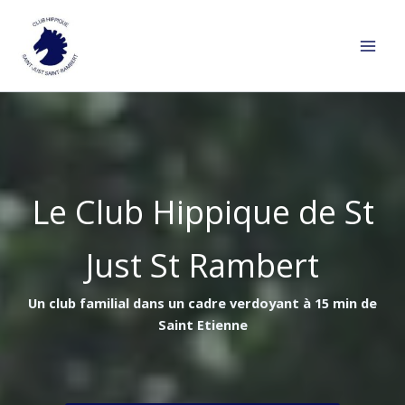
Aller
au
contenu
Le Club Hippique de St
Just St Rambert
Un club familial dans un cadre verdoyant à 15 min de
Saint Etienne