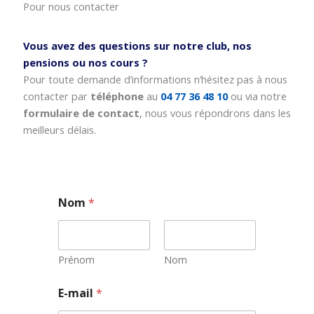
Pour nous contacter
Vous avez des questions sur notre club, nos
pensions ou nos cours ?
Pour toute demande d’informations n’hésitez pas à nous
contacter par
téléphone
au
04 77 36 48 10
ou via notre
formulaire de contact
, nous vous répondrons dans les
meilleurs délais.
Nom
*
Prénom
Nom
N
E-mail
*
o
m