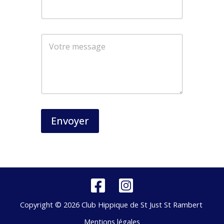
*
Envoyer
Copyright © 2026 Club Hippique de St Just St Rambert
Mentions légales