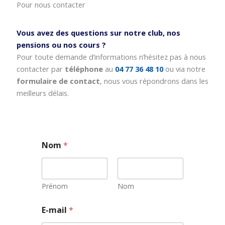
Pour nous contacter
Vous avez des questions sur notre club, nos
pensions ou nos cours ?
Pour toute demande d’informations n’hésitez pas à nous
contacter par
téléphone
au
04 77 36 48 10
ou via notre
formulaire de contact
, nous vous répondrons dans les
meilleurs délais.
Nom
*
Prénom
Nom
N
E-mail
*
o
m