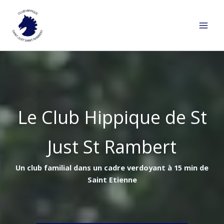
Aller
au
contenu
Le Club Hippique de St
Just St Rambert
Un club familial dans un cadre verdoyant à 15 min de
Saint Etienne