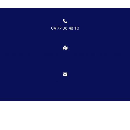
04 77 36 48 10
Chemin des brosses, hameau de Etrat 42170 St Just St Rambert
Nous écrire