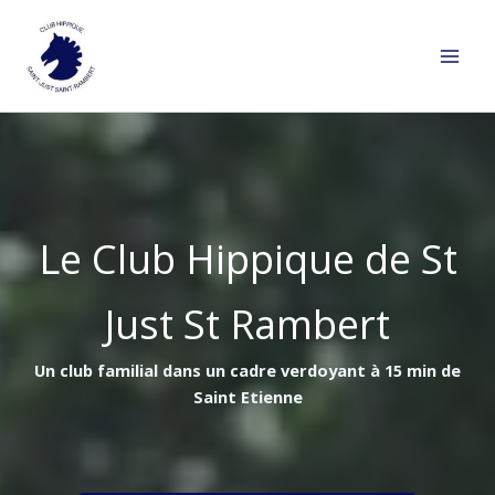
Aller
au
contenu
Le Club Hippique de St
Just St Rambert
Un club familial dans un cadre verdoyant à 15 min de
Saint Etienne