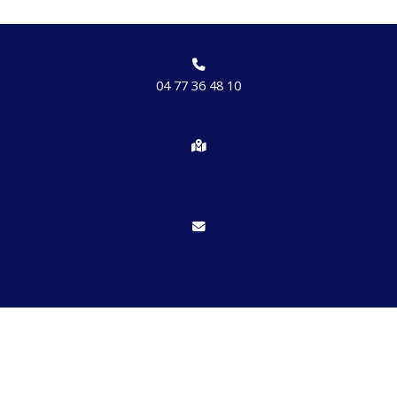
04 77 36 48 10
Chemin des brosses, hameau de Etrat 42170 St Just St Rambert
Nous écrire