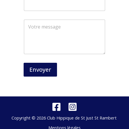
m
Envoyer
Copyright © 2026 Club Hippique de St Just St Rambert
Mentions légales