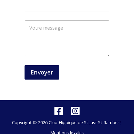
a
i
l
*
Envoyer
Copyright © 2026 Club Hippique de St Just St Rambert
Mentions légales