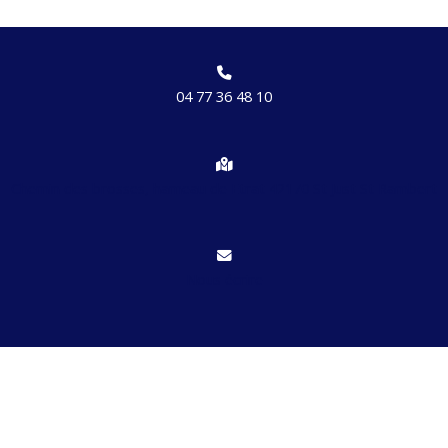
04 77 36 48 10
Chemin des brosses, hameau de Etrat 42170 St Just St Rambert
Nous écrire