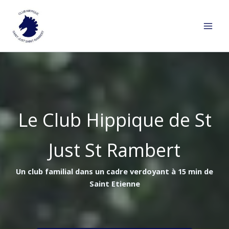
Aller
au
contenu
Le Club Hippique de St
Just St Rambert
Un club familial dans un cadre verdoyant à 15 min de
Saint Etienne