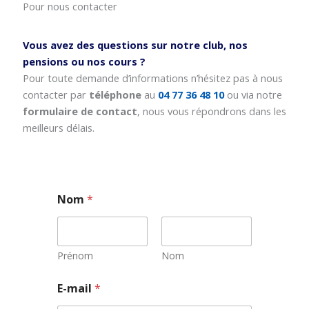
Pour nous contacter
Vous avez des questions sur notre club, nos
pensions ou nos cours ?
Pour toute demande d’informations n’hésitez pas à nous
contacter par
téléphone
au
04 77 36 48 10
ou via notre
formulaire de contact
, nous vous répondrons dans les
meilleurs délais.
Nom
*
Prénom
Nom
E
E-mail
*
-
m