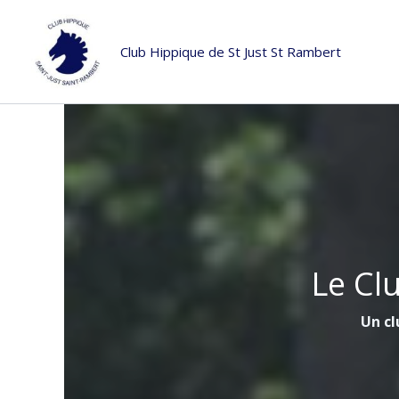
Aller
au
Club Hippique de St Just St Rambert
contenu
Le Cl
Un cl