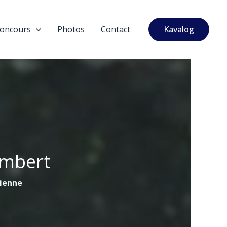
oncours
Photos
Contact
Kavalog
ambert
tienne