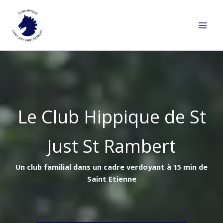
Aller
au
contenu
Le Club Hippique de St
Just St Rambert
Un club familial dans un cadre verdoyant à 15 min de
Saint Etienne