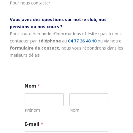
Pour nous contacter
Vous avez des questions sur notre club, nos
pensions ou nos cours ?
Pour toute demande d’informations n’hésitez pas à nous
contacter par
téléphone
au
04 77 36 48 10
ou via notre
formulaire de contact
, nous vous répondrons dans les
meilleurs délais.
Nom
*
Prénom
Nom
N
E-mail
*
o
m