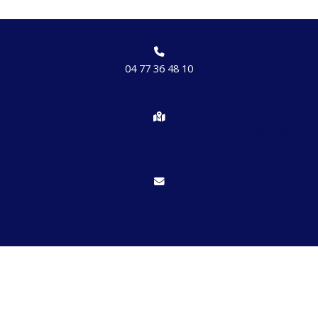
04 77 36 48 10
Chemin des brosses, hameau de Etrat 42170 St Just St Rambert
Nous écrire