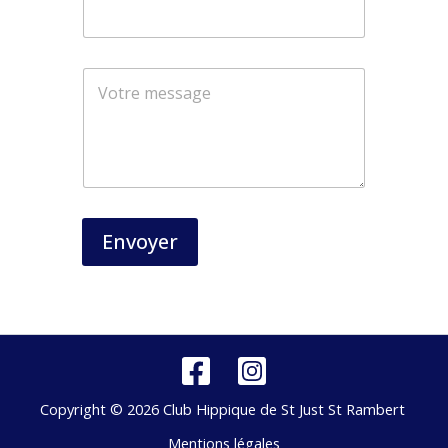
N
o
m
Envoyer
Copyright © 2026 Club Hippique de St Just St Rambert
Mentions légales