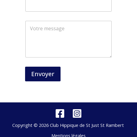
a
i
l
Envoyer
Copyright © 2026 Club Hippique de St Just St Rambert
Mentions légales