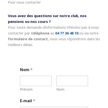
Pour nous contacter
Vous avez des questions sur notre club, nos
pensions ou nos cours ?
Pour toute demande d’informations n’hésitez pas à nous
contacter par
téléphone
au
04 77 36 48 10
ou via notre
formulaire de contact
, nous vous répondrons dans les
meilleurs délais.
Nom
*
Prénom
Nom
E
E-mail
*
-
m