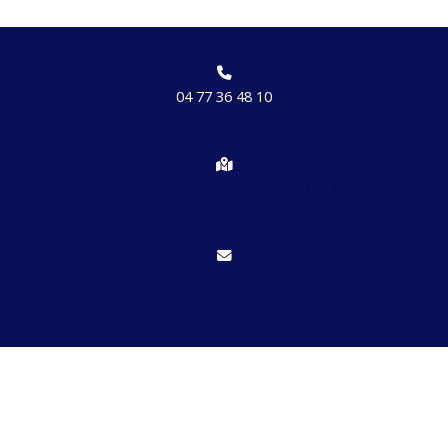
04 77 36 48 10
Chemin des brosses, hameau de Etrat 42170 St Just St Rambert
Nous écrire