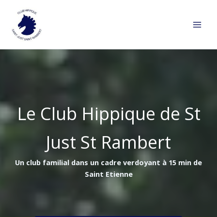
Aller
au
contenu
Le Club Hippique de St
Just St Rambert
Un club familial dans un cadre verdoyant à 15 min de
Saint Etienne