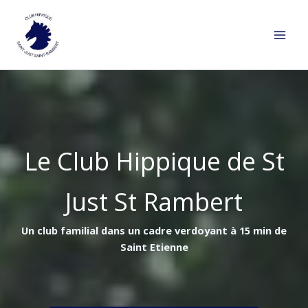
Aller
au
contenu
Le Club Hippique de St
Just St Rambert
Un club familial dans un cadre verdoyant à 15 min de
Saint Etienne