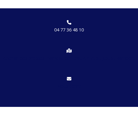
04 77 36 48 10
Chemin des brosses, hameau de Etrat 42170 St Just St Rambert
Nous écrire