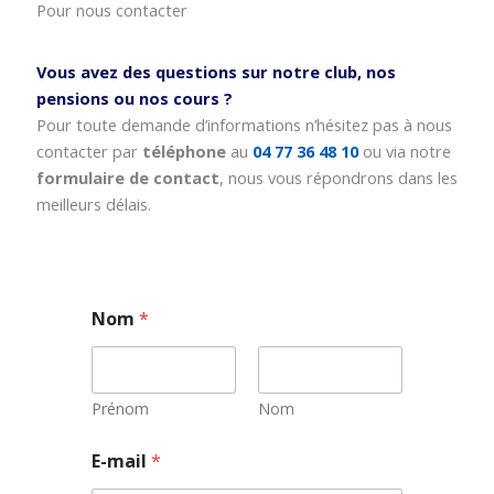
Pour nous contacter
Vous avez des questions sur notre club, nos
pensions ou nos cours ?
Pour toute demande d’informations n’hésitez pas à nous
contacter par
téléphone
au
04 77 36 48 10
ou via notre
formulaire de contact
, nous vous répondrons dans les
meilleurs délais.
Nom
*
Prénom
Nom
N
E-mail
*
o
m