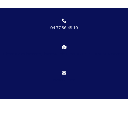
04 77 36 48 10
Chemin des brosses, hameau de Etrat 42170 St Just St Rambert
Nous écrire