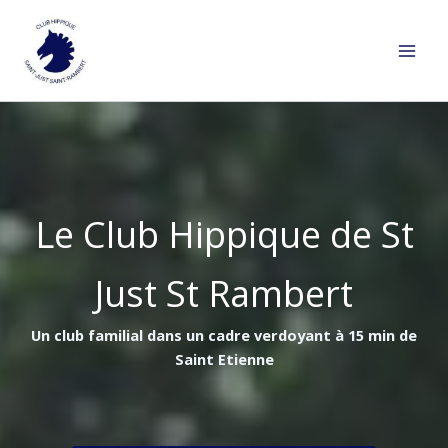
Aller
au
contenu
Le Club Hippique de St
Just St Rambert
Un club familial dans un cadre verdoyant à 15 min de
Saint Etienne