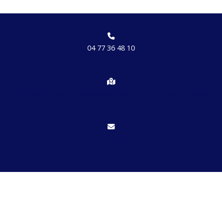
04 77 36 48 10
Chemin des brosses, hameau de Etrat 42170 St Just St Rambert
Nous écrire