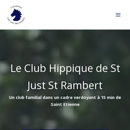
Aller
au
contenu
Le Club Hippique de St
Just St Rambert
Un club familial dans un cadre verdoyant à 15 min de
Saint Etienne