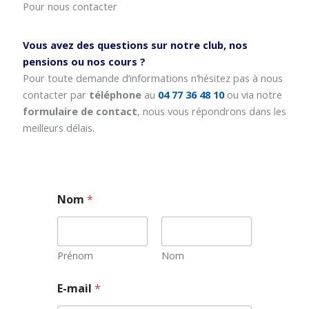
Pour nous contacter
Vous avez des questions sur notre club, nos
pensions ou nos cours ?
Pour toute demande d’informations n’hésitez pas à nous
contacter par
téléphone
au
04 77 36 48 10
ou via notre
formulaire de contact
, nous vous répondrons dans les
meilleurs délais.
Nom
*
Prénom
Nom
E
E-mail
*
-
m