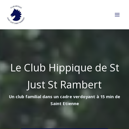
Aller
au
contenu
Le Club Hippique de St
Just St Rambert
Un club familial dans un cadre verdoyant à 15 min de
Saint Etienne