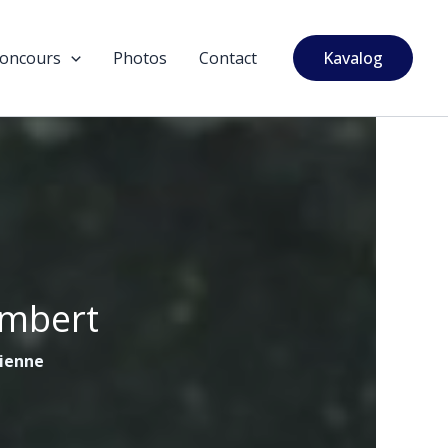
oncours
Photos
Contact
Kavalog
ambert
tienne