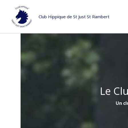
Aller
au
Club Hippique de St Just St Rambert
contenu
Le Cl
Un cl