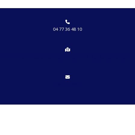
04 77 36 48 10
Chemin des brosses, hameau de Etrat 42170 St Just St Rambert
Nous écrire