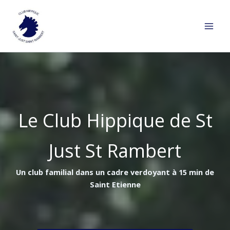
Aller
au
contenu
Le Club Hippique de St
Just St Rambert
Un club familial dans un cadre verdoyant à 15 min de
Saint Etienne