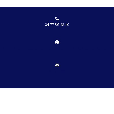
04 77 36 48 10
Chemin des brosses, hameau de Etrat 42170 St Just St Rambert
Nous écrire