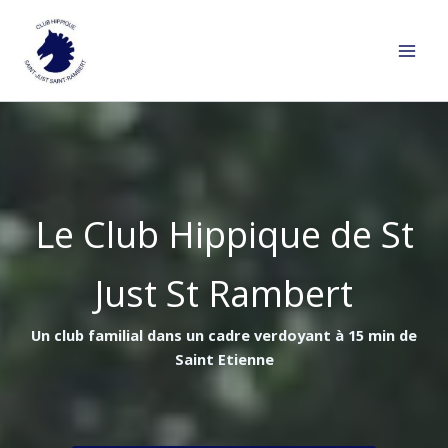
Aller
au
contenu
Le Club Hippique de St
Just St Rambert
Un club familial dans un cadre verdoyant à 15 min de
Saint Etienne