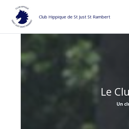
Aller
au
Club Hippique de St Just St Rambert
contenu
Le Cl
Un cl