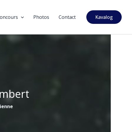
oncours
Photos
Contact
Kavalog
ambert
tienne