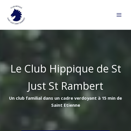
Aller
au
contenu
Le Club Hippique de St
Just St Rambert
Un club familial dans un cadre verdoyant à 15 min de
Saint Etienne