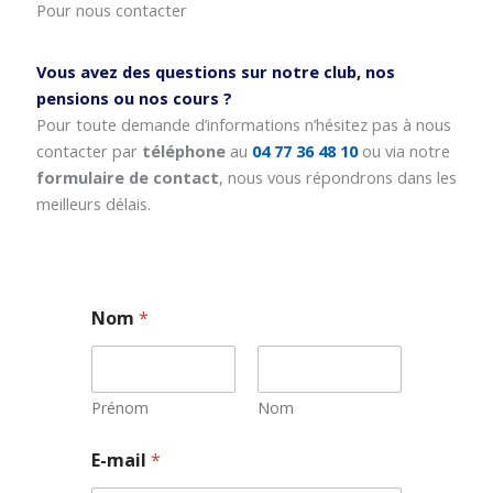
Pour nous contacter
Vous avez des questions sur notre club, nos
pensions ou nos cours ?
Pour toute demande d’informations n’hésitez pas à nous
contacter par
téléphone
au
04 77 36 48 10
ou via notre
formulaire de contact
, nous vous répondrons dans les
meilleurs délais.
Nom
*
Prénom
Nom
N
E-mail
*
o
m