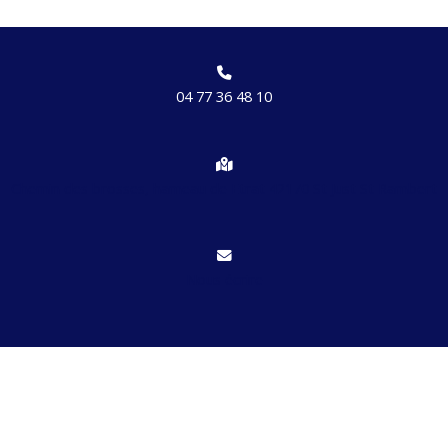
04 77 36 48 10
Chemin des brosses, hameau de Etrat 42170 St Just St Rambert
Nous écrire