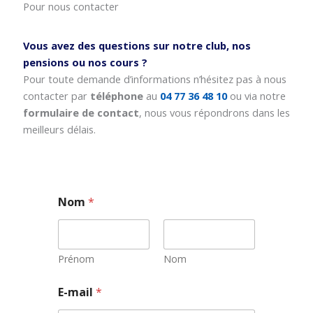
Pour nous contacter
Vous avez des questions sur notre club, nos
pensions ou nos cours ?
Pour toute demande d’informations n’hésitez pas à nous
contacter par
téléphone
au
04 77 36 48 10
ou via notre
formulaire de contact
, nous vous répondrons dans les
meilleurs délais.
Nom
*
Prénom
Nom
E
E-mail
*
-
m