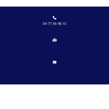
04 77 36 48 10
Chemin des brosses, hameau de Etrat 42170 St Just St Rambert
Nous écrire