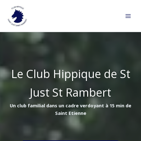
Aller
au
contenu
Le Club Hippique de St
Just St Rambert
Un club familial dans un cadre verdoyant à 15 min de
Saint Etienne