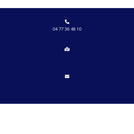
04 77 36 48 10
Chemin des brosses, hameau de Etrat 42170 St Just St Rambert
Nous écrire