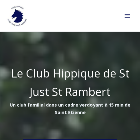
Aller
au
contenu
Le Club Hippique de St
Just St Rambert
Un club familial dans un cadre verdoyant à 15 min de
Saint Etienne