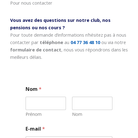
Pour nous contacter
Vous avez des questions sur notre club, nos
pensions ou nos cours ?
Pour toute demande d’informations n’hésitez pas à nous
contacter par
téléphone
au
04 77 36 48 10
ou via notre
formulaire de contact
, nous vous répondrons dans les
meilleurs délais.
Nom
*
Prénom
Nom
N
E-mail
*
o
m