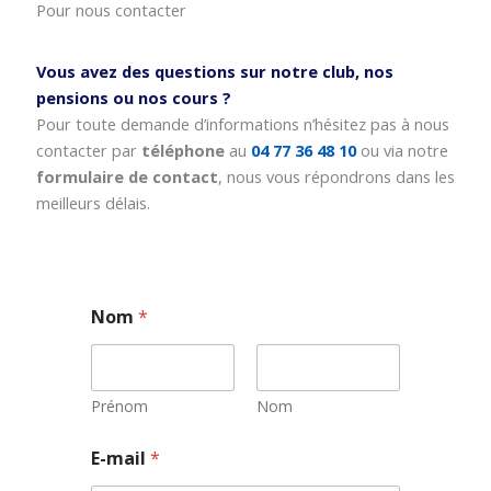
Pour nous contacter
Vous avez des questions sur notre club, nos
pensions ou nos cours ?
Pour toute demande d’informations n’hésitez pas à nous
contacter par
téléphone
au
04 77 36 48 10
ou via notre
formulaire de contact
, nous vous répondrons dans les
meilleurs délais.
Nom
*
Prénom
Nom
E
E-mail
*
-
m