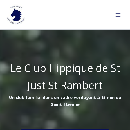
Aller
au
contenu
Le Club Hippique de St
Just St Rambert
Un club familial dans un cadre verdoyant à 15 min de
Saint Etienne