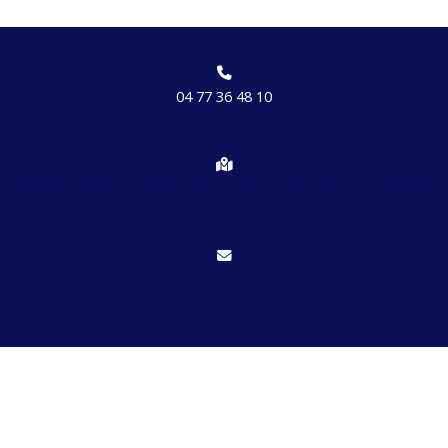
04 77 36 48 10
Chemin des brosses, hameau de Etrat 42170 St Just St Rambert
Nous écrire