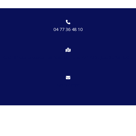
04 77 36 48 10
Chemin des brosses, hameau de Etrat 42170 St Just St Rambert
Nous écrire