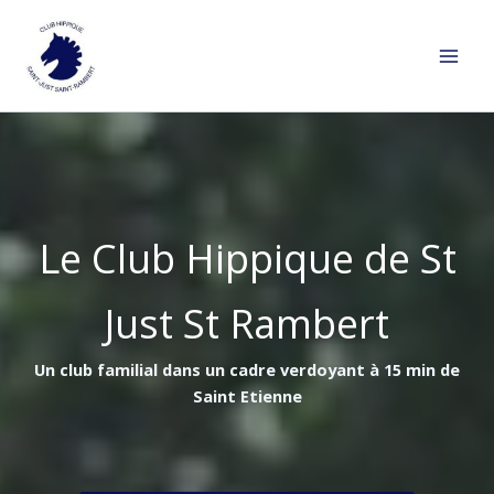
Aller
au
contenu
Le Club Hippique de St
Just St Rambert
Un club familial dans un cadre verdoyant à 15 min de
Saint Etienne