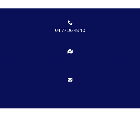
04 77 36 48 10
Chemin des brosses, hameau de Etrat 42170 St Just St Rambert
Nous écrire