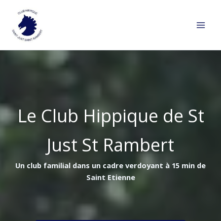
Aller
au
contenu
Le Club Hippique de St
Just St Rambert
Un club familial dans un cadre verdoyant à 15 min de
Saint Etienne