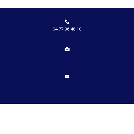
04 77 36 48 10
Chemin des brosses, hameau de Etrat 42170 St Just St Rambert
Nous écrire