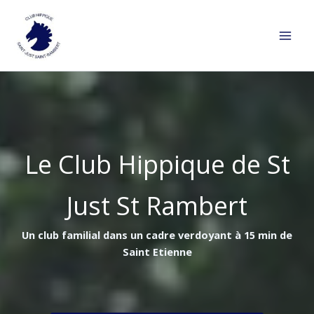
Aller
au
contenu
Le Club Hippique de St
Just St Rambert
Un club familial dans un cadre verdoyant à 15 min de
Saint Etienne