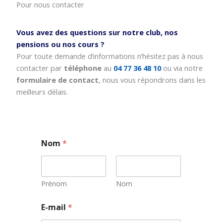
Pour nous contacter
Vous avez des questions sur notre club, nos
pensions ou nos cours ?
Pour toute demande d’informations n’hésitez pas à nous
contacter par
téléphone
au
04 77 36 48 10
ou via notre
formulaire de contact
, nous vous répondrons dans les
meilleurs délais.
Nom
*
Prénom
Nom
N
E-mail
*
o
m