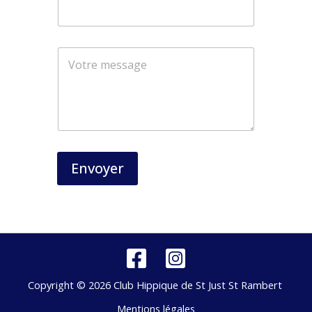
m
a
i
l
Envoyer
Copyright © 2026 Club Hippique de St Just St Rambert
Mentions légales