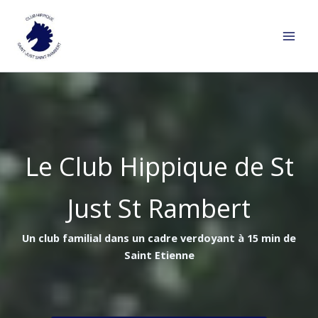
Aller
au
contenu
Le Club Hippique de St
Just St Rambert
Un club familial dans un cadre verdoyant à 15 min de
Saint Etienne