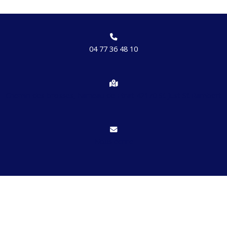
04 77 36 48 10
Chemin des brosses, hameau de Etrat 42170 St Just St Rambert
Nous écrire