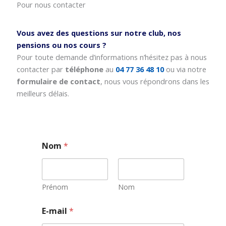
Pour nous contacter
Vous avez des questions sur notre club, nos
pensions ou nos cours ?
Pour toute demande d’informations n’hésitez pas à nous
contacter par
téléphone
au
04 77 36 48 10
ou via notre
formulaire de contact
, nous vous répondrons dans les
meilleurs délais.
Nom
*
Prénom
Nom
E
E-mail
*
-
m