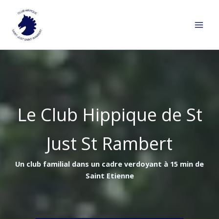
Aller
au
contenu
Le Club Hippique de St
Just St Rambert
Un club familial dans un cadre verdoyant à 15 min de
Saint Etienne