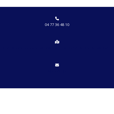
04 77 36 48 10
Chemin des brosses, hameau de Etrat 42170 St Just St Rambert
Nous écrire