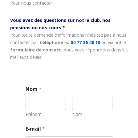
Pour nous contacter
Vous avez des questions sur notre club, nos
pensions ou nos cours ?
Pour toute demande d’informations n’hésitez pas à nous
contacter par
téléphone
au
04 77 36 48 10
ou via notre
formulaire de contact
, nous vous répondrons dans les
meilleurs délais.
Nom
*
Prénom
Nom
E
E-mail
*
-
m