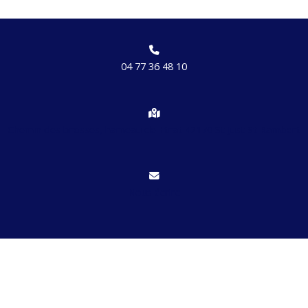
04 77 36 48 10
Chemin des brosses, hameau de Etrat 42170 St Just St Rambert
Nous écrire