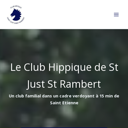
Aller
au
contenu
Le Club Hippique de St
Just St Rambert
Un club familial dans un cadre verdoyant à 15 min de
Saint Etienne