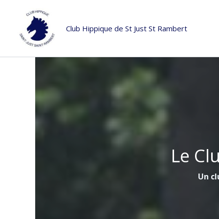
Aller
au
Club Hippique de St Just St Rambert
contenu
Le Cl
Un cl