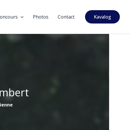
oncours
Photos
Contact
Kavalog
ambert
tienne