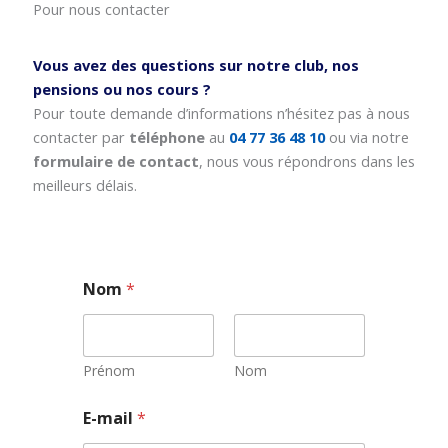
Pour nous contacter
Vous avez des questions sur notre club, nos
pensions ou nos cours ?
Pour toute demande d’informations n’hésitez pas à nous
contacter par
téléphone
au
04 77 36 48 10
ou via notre
formulaire de contact
, nous vous répondrons dans les
meilleurs délais.
Nom
*
Prénom
Nom
E
E-mail
*
-
m