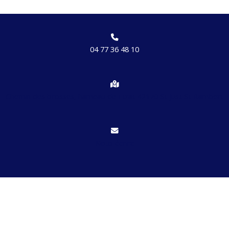
04 77 36 48 10
Chemin des brosses, hameau de Etrat 42170 St Just St Rambert
Nous écrire