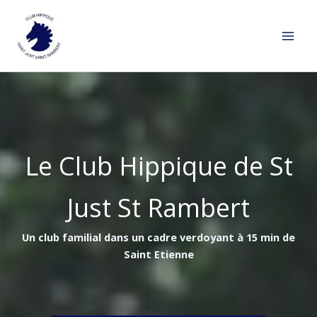
Aller
au
contenu
Le Club Hippique de St
Just St Rambert
Un club familial dans un cadre verdoyant à 15 min de
Saint Etienne