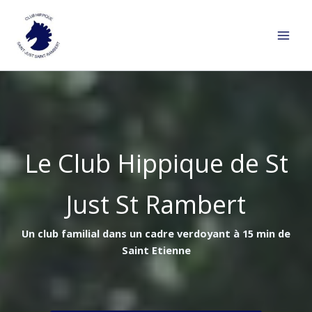
Aller
au
contenu
Le Club Hippique de St
Just St Rambert
Un club familial dans un cadre verdoyant à 15 min de
Saint Etienne