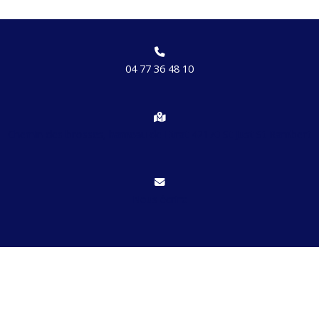
04 77 36 48 10
Chemin des brosses, hameau de Etrat 42170 St Just St Rambert
Nous écrire