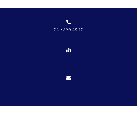
04 77 36 48 10
Chemin des brosses, hameau de Etrat 42170 St Just St Rambert
Nous écrire