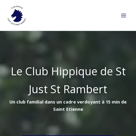
Aller
au
contenu
Le Club Hippique de St
Just St Rambert
Un club familial dans un cadre verdoyant à 15 min de
Saint Etienne