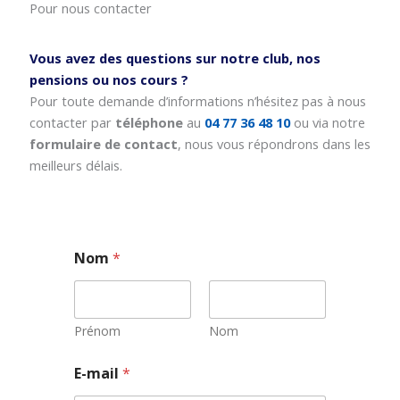
Pour nous contacter
Vous avez des questions sur notre club, nos
pensions ou nos cours ?
Pour toute demande d’informations n’hésitez pas à nous
contacter par
téléphone
au
04 77 36 48 10
ou via notre
formulaire de contact
, nous vous répondrons dans les
meilleurs délais.
Nom
*
Prénom
Nom
E
E-mail
*
-
m