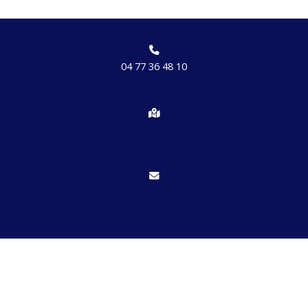
04 77 36 48 10
Chemin des brosses, hameau de Etrat 42170 St Just St Rambert
Nous écrire