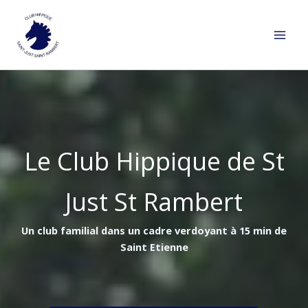
Aller
au
contenu
Le Club Hippique de St
Just St Rambert
Un club familial dans un cadre verdoyant à 15 min de
Saint Etienne