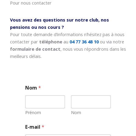
Pour nous contacter
Vous avez des questions sur notre club, nos
pensions ou nos cours ?
Pour toute demande d’informations n’hésitez pas à nous
contacter par
téléphone
au
04 77 36 48 10
ou via notre
formulaire de contact
, nous vous répondrons dans les
meilleurs délais.
Nom
*
Prénom
Nom
E
E-mail
*
-
m