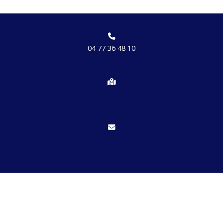
04 77 36 48 10
Chemin des brosses, hameau de Etrat 42170 St Just St Rambert
Nous écrire