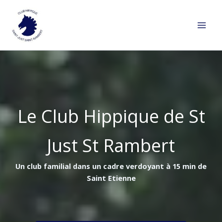
Aller
au
contenu
Le Club Hippique de St
Just St Rambert
Un club familial dans un cadre verdoyant à 15 min de
Saint Etienne