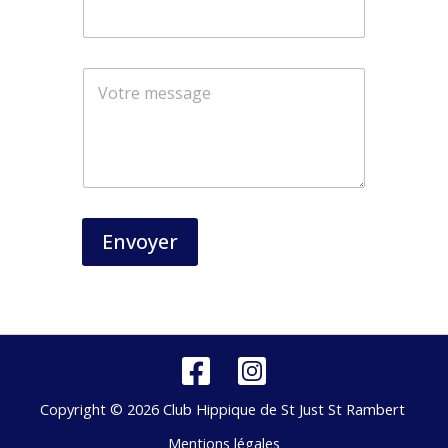
a
i
l
*
Envoyer
Copyright © 2026 Club Hippique de St Just St Rambert
Mentions légales