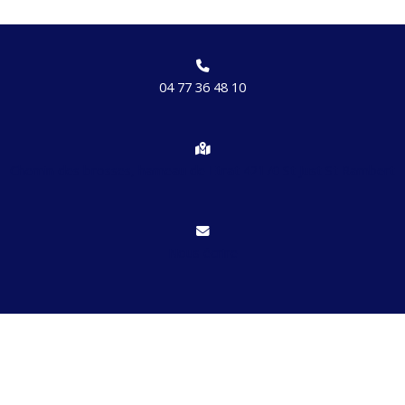
04 77 36 48 10
Chemin des brosses, hameau de Etrat 42170 St Just St Rambert
Nous écrire