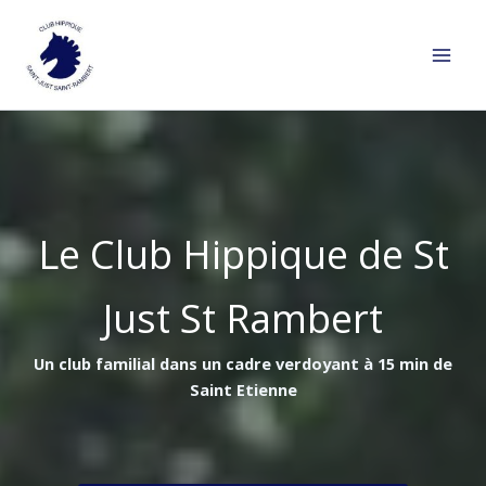
Aller
au
contenu
Le Club Hippique de St
Just St Rambert
Un club familial dans un cadre verdoyant à 15 min de
Saint Etienne