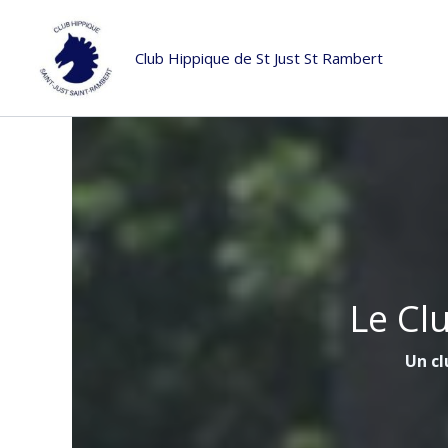
Aller
au
Club Hippique de St Just St Rambert
contenu
Le Cl
Un cl