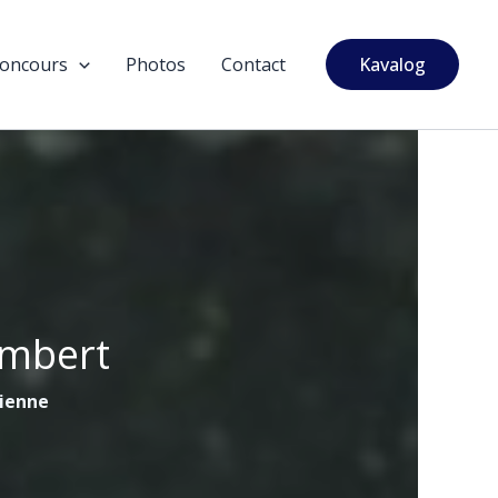
oncours
Photos
Contact
Kavalog
ambert
tienne