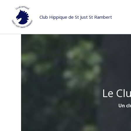
Aller
au
Club Hippique de St Just St Rambert
contenu
Le Cl
Un cl