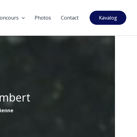
oncours
Photos
Contact
Kavalog
ambert
tienne