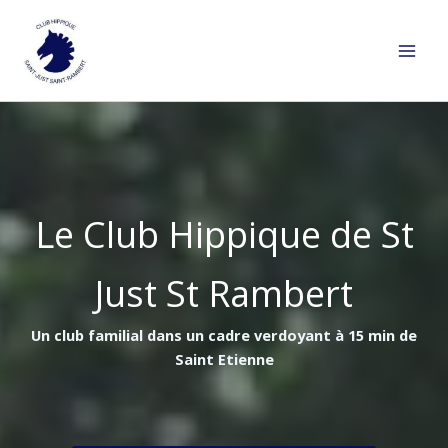
Aller
au
contenu
Le Club Hippique de St
Just St Rambert
Un club familial dans un cadre verdoyant à 15 min de
Saint Etienne