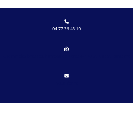
04 77 36 48 10
Chemin des brosses, hameau de Etrat 42170 St Just St Rambert
Nous écrire