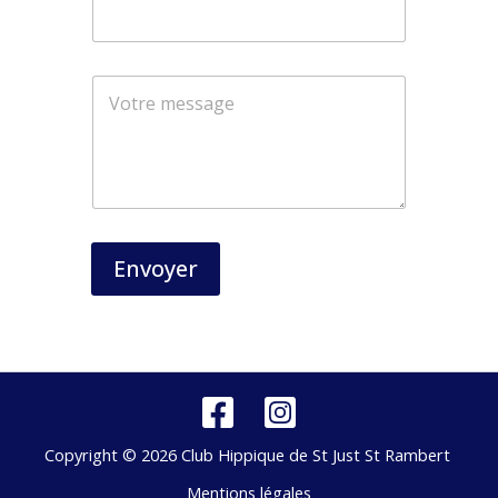
m
*
Envoyer
Copyright © 2026 Club Hippique de St Just St Rambert
Mentions légales