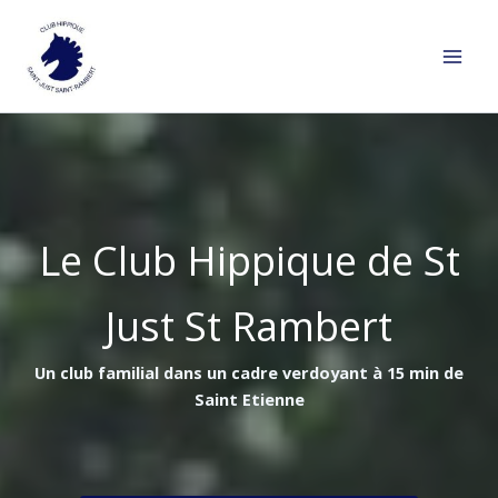
Aller
au
contenu
Le Club Hippique de St
Just St Rambert
Un club familial dans un cadre verdoyant à 15 min de
Saint Etienne