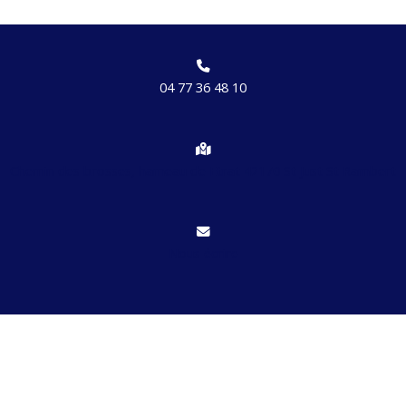
04 77 36 48 10
Chemin des brosses, hameau de Etrat 42170 St Just St Rambert
Nous écrire