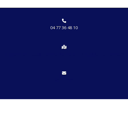
04 77 36 48 10
Chemin des brosses, hameau de Etrat 42170 St Just St Rambert
Nous écrire