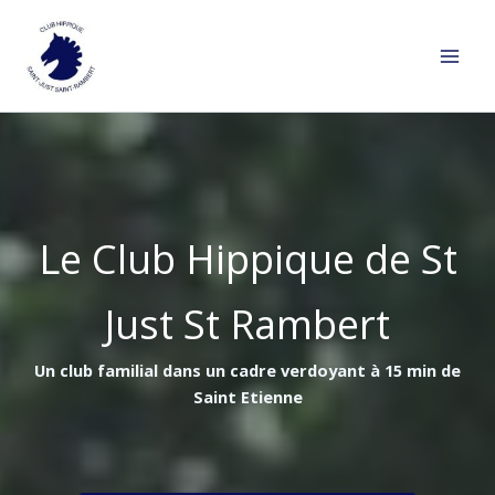
Aller
au
contenu
Le Club Hippique de St
Just St Rambert
Un club familial dans un cadre verdoyant à 15 min de
Saint Etienne