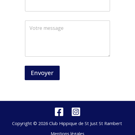
o
m
Envoyer
Copyright © 2026 Club Hippique de St Just St Rambert
Mentions légales