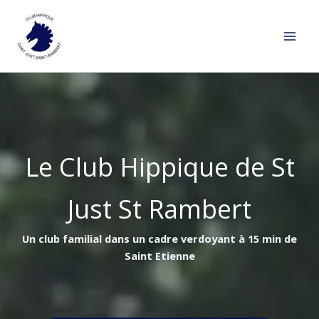
Aller
au
contenu
Le Club Hippique de St
Just St Rambert
Un club familial dans un cadre verdoyant à 15 min de
Saint Etienne