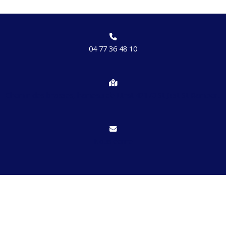
04 77 36 48 10
Chemin des brosses, hameau de Etrat 42170 St Just St Rambert
Nous écrire