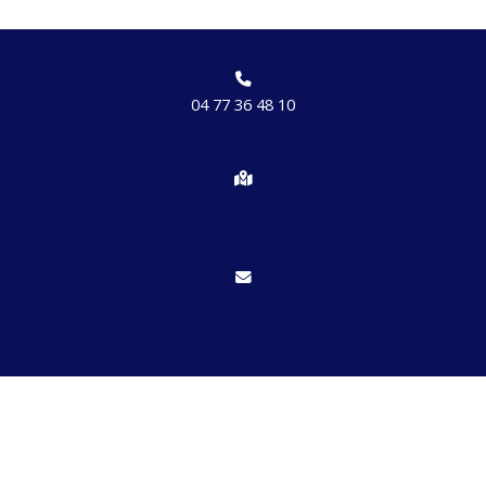
04 77 36 48 10
Chemin des brosses, hameau de Etrat 42170 St Just St Rambert
Nous écrire