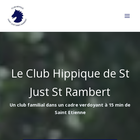
Aller
au
contenu
Le Club Hippique de St
Just St Rambert
Un club familial dans un cadre verdoyant à 15 min de
Saint Etienne