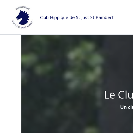
Aller
au
Club Hippique de St Just St Rambert
contenu
Le Cl
Un cl