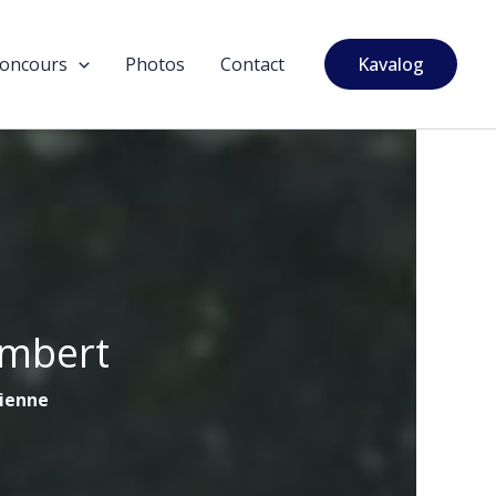
oncours
Photos
Contact
Kavalog
ambert
tienne