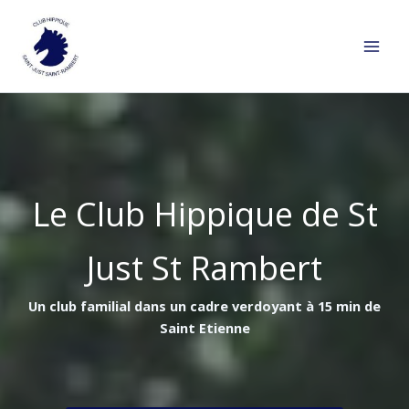
Aller
au
contenu
Le Club Hippique de St
Just St Rambert
Un club familial dans un cadre verdoyant à 15 min de
Saint Etienne