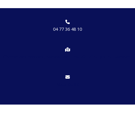
04 77 36 48 10
Chemin des brosses, hameau de Etrat 42170 St Just St Rambert
Nous écrire