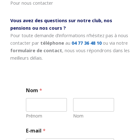
Pour nous contacter
Vous avez des questions sur notre club, nos
pensions ou nos cours ?
Pour toute demande d’informations n’hésitez pas à nous
contacter par
téléphone
au
04 77 36 48 10
ou via notre
formulaire de contact
, nous vous répondrons dans les
meilleurs délais.
Nom
*
Prénom
Nom
E
E-mail
*
-
m