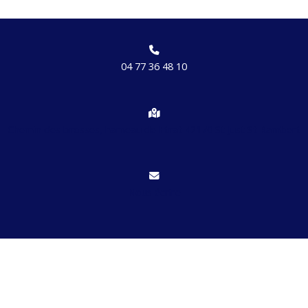
04 77 36 48 10
Chemin des brosses, hameau de Etrat 42170 St Just St Rambert
Nous écrire