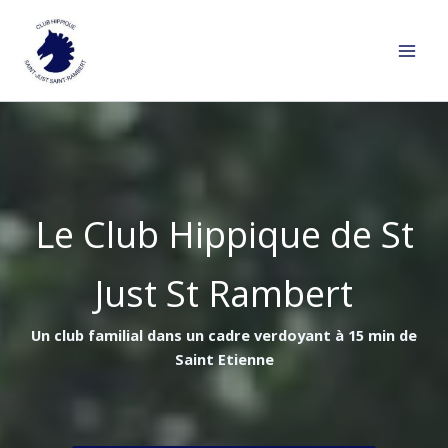
Aller
au
contenu
Le Club Hippique de St
Just St Rambert
Un club familial dans un cadre verdoyant à 15 min de
Saint Etienne