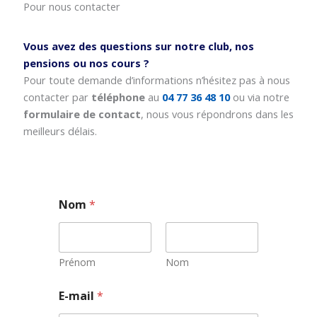
Pour nous contacter
Vous avez des questions sur notre club, nos
pensions ou nos cours ?
Pour toute demande d’informations n’hésitez pas à nous
contacter par
téléphone
au
04 77 36 48 10
ou via notre
formulaire de contact
, nous vous répondrons dans les
meilleurs délais.
Nom
*
Prénom
Nom
N
E-mail
*
o
m