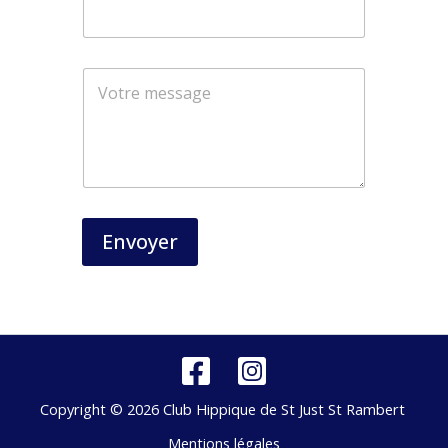
N
o
m
Envoyer
Copyright © 2026 Club Hippique de St Just St Rambert
Mentions légales