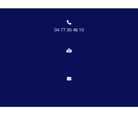
04 77 36 48 10
Chemin des brosses, hameau de Etrat 42170 St Just St Rambert
Nous écrire