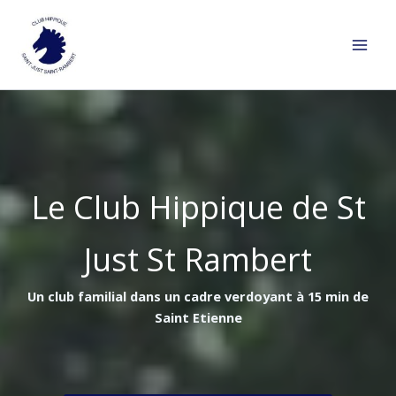
Aller
au
contenu
Le Club Hippique de St
Just St Rambert
Un club familial dans un cadre verdoyant à 15 min de
Saint Etienne