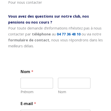
Pour nous contacter
Vous avez des questions sur notre club, nos
pensions ou nos cours ?
Pour toute demande d’informations n’hésitez pas à nous
contacter par
téléphone
au
04 77 36 48 10
ou via notre
formulaire de contact
, nous vous répondrons dans les
meilleurs délais.
Nom
*
Prénom
Nom
N
E-mail
*
o
m